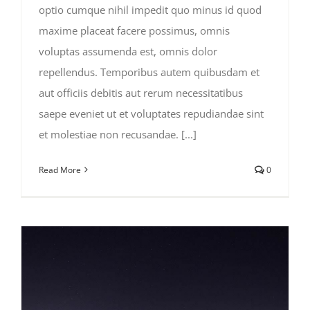
optio cumque nihil impedit quo minus id quod
maxime placeat facere possimus, omnis
voluptas assumenda est, omnis dolor
repellendus. Temporibus autem quibusdam et
aut officiis debitis aut rerum necessitatibus
saepe eveniet ut et voluptates repudiandae sint
et molestiae non recusandae. [...]
Read More
0