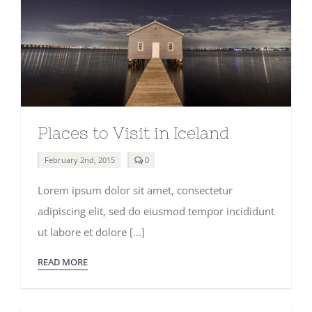
Places to Visit in Iceland
comments
February 2nd, 2015
0
on
Places
Lorem ipsum dolor sit amet, consectetur
to
Visit
adipiscing elit, sed do eiusmod tempor incididunt
in
Iceland
ut labore et dolore [...]
READ MORE