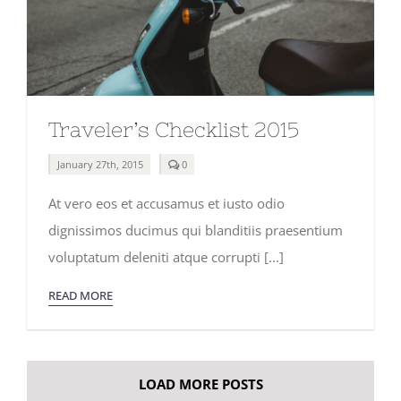
Traveler’s Checklist 2015
comments
January 27th, 2015
0
on
Traveler’s
At vero eos et accusamus et iusto odio
Checklist
2015
dignissimos ducimus qui blanditiis praesentium
voluptatum deleniti atque corrupti [...]
READ MORE
LOAD MORE POSTS