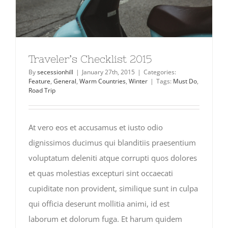
Traveler’s Checklist 2015
By
secessionhill
|
January 27th, 2015
|
Categories:
Feature
,
General
,
Warm Countries
,
Winter
|
Tags:
Must Do
,
Road Trip
At vero eos et accusamus et iusto odio
dignissimos ducimus qui blanditiis praesentium
voluptatum deleniti atque corrupti quos dolores
et quas molestias excepturi sint occaecati
cupiditate non provident, similique sunt in culpa
qui officia deserunt mollitia animi, id est
laborum et dolorum fuga. Et harum quidem