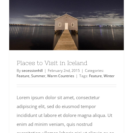
Places to Visit in Iceland
By
secessionhill
|
February 2nd, 2015
|
Categories:
Feature
,
Summer
,
Warm Countries
|
Tags:
Feature
,
Winter
Lorem ipsum dolor sit amet, consectetur
adipiscing elit, sed do eiusmod tempor
incididunt ut labore et dolore magna aliqua. Ut
enim ad minim veniam, quis nostrud
exercitation ullamco laboris nisi ut aliquip ex ea