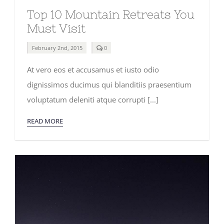
Top 10 Mountain Retreats You
Must Visit
comments
February 2nd, 2015
0
on
Top
At vero eos et accusamus et iusto odio
10
Mountain
dignissimos ducimus qui blanditiis praesentium
Retreats
You
voluptatum deleniti atque corrupti [...]
Must
Visit
READ MORE