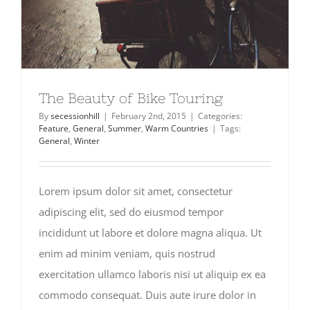
The Beauty of Bike Touring
By
secessionhill
|
February 2nd, 2015
|
Categories:
Feature
,
General
,
Summer
,
Warm Countries
|
Tags:
General
,
Winter
Lorem ipsum dolor sit amet, consectetur
adipiscing elit, sed do eiusmod tempor
incididunt ut labore et dolore magna aliqua. Ut
enim ad minim veniam, quis nostrud
exercitation ullamco laboris nisi ut aliquip ex ea
commodo consequat. Duis aute irure dolor in