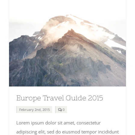
Europe Travel Guide 2015
comments
February 2nd, 2015
0
on
Europe
Lorem ipsum dolor sit amet, consectetur
Travel
Guide
adipiscing elit, sed do eiusmod tempor incididunt
2015