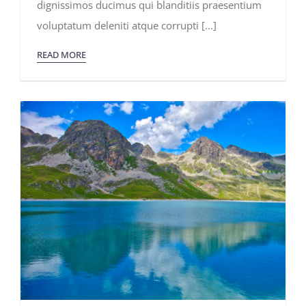
dignissimos ducimus qui blanditiis praesentium
Ski
Resorts
voluptatum deleniti atque corrupti [...]
In
North
America
READ MORE