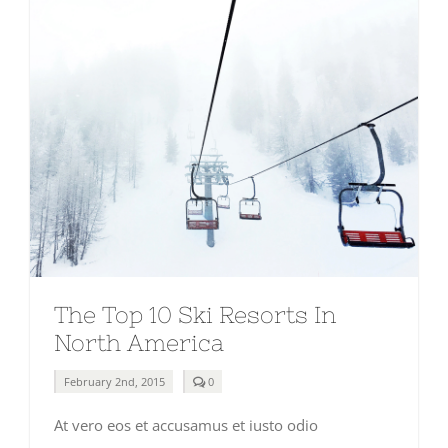
The Top 10 Ski Resorts In
North America
comments
February 2nd, 2015
0
on
The
At vero eos et accusamus et iusto odio
Top
10