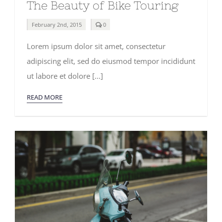
The Beauty of Bike Touring
comments
February 2nd, 2015
0
on
The
Lorem ipsum dolor sit amet, consectetur
Beauty
of
adipiscing elit, sed do eiusmod tempor incididunt
Bike
Touring
ut labore et dolore [...]
READ MORE