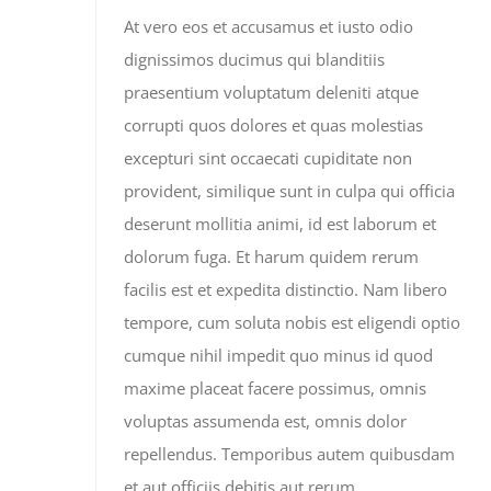
At vero eos et accusamus et iusto odio
dignissimos ducimus qui blanditiis
praesentium voluptatum deleniti atque
corrupti quos dolores et quas molestias
excepturi sint occaecati cupiditate non
provident, similique sunt in culpa qui officia
deserunt mollitia animi, id est laborum et
dolorum fuga. Et harum quidem rerum
facilis est et expedita distinctio. Nam libero
tempore, cum soluta nobis est eligendi optio
cumque nihil impedit quo minus id quod
maxime placeat facere possimus, omnis
voluptas assumenda est, omnis dolor
repellendus. Temporibus autem quibusdam
et aut officiis debitis aut rerum