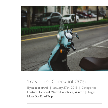
Traveler’s Checklist 2015
By
secessionhill
|
January 27th, 2015
|
Categories:
Feature
,
General
,
Warm Countries
,
Winter
|
Tags:
Must Do
,
Road Trip