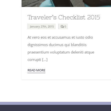
Traveler’s Checklist 2015
comments
January 27th, 2015
0
on
Traveler’s
At vero eos et accusamus et iusto odio
Checklist
2015
dignissimos ducimus qui blanditiis
praesentium voluptatum deleniti atque
corrupti [...]
READ MORE